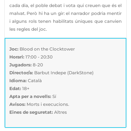
cada dia, el poble debat i vota qui creuen que és el
malvat. Però hi ha un gir: el narrador podria mentir
i alguns rols tenen habilitats úniques que canvien
les regles del joc.
Joc:
Blood on the Clocktower
Horari:
17:00 - 20:30
Jugadors:
8-20
Director/a:
Barbut Indepe (DarkStone)
Idioma:
Català
Edat:
18+
Apta per a novells:
Sí
Avisos:
Morts i execucions.
Eines de seguretat:
Altres