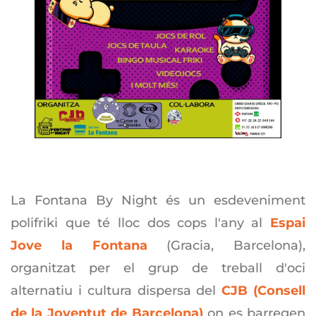
La Fontana By Night és un esdeveniment
polifriki que té lloc dos cops l'any al
Espai
Jove la Fontana
(Gracia, Barcelona),
organitzat per el grup de treball d'oci
alternatiu i cultura dispersa del
CJB (Consell
de la Joventut de Barcelona)
on es barregen