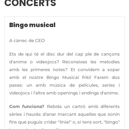
CONCERTS
Bingo musical
A càrrec de CEO
Ets de qui té el disc dur del cap ple de cançons
d'anime o videojocs? Reconeixes les melodies
amb les primeres notes? Et convidem a sopar
amb el nostre Bingo Musical friki! Farem dos
pases: un amb música de películes, series i
videojocs i l'altre amb openings i endings d'anime.
Com funciona?
Rebràs un cartrò amb diferents
sèries i hauràs d'anar marcant aquelles que sonin
fins que puguis cridar "línia!" o, si tens sort, "bingo"