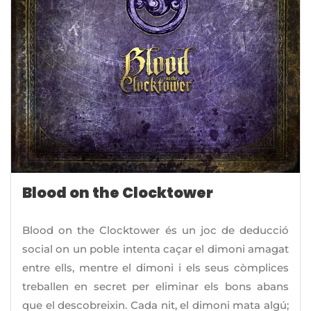
Blood on the Clocktower
Blood on the Clocktower és un joc de deducció
social on un poble intenta caçar el dimoni amagat
entre ells, mentre el dimoni i els seus còmplices
treballen en secret per eliminar els bons abans
que el descobreixin. Cada nit, el dimoni mata algú;