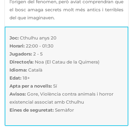
l’origen del fenomen, però aviat comprendran que
el bosc amaga secrets molt més antics i terribles
del que imaginaven.
Joc:
Cthulhu anys 20
Horari:
22:00 - 01:30
Jugadors:
2 - 5
Director/a:
Noa (El Catau de la Quimera)
Idioma:
Català
Edat:
18+
Apta per a novells:
Sí
Avisos:
Gore, Violència contra animals i horror
existencial associat amb Cthulhu
Eines de seguretat:
Semàfor