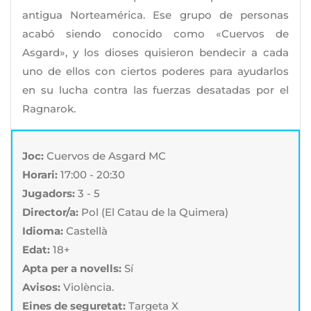
antigua Norteamérica. Ese grupo de personas
acabó siendo conocido como «Cuervos de
Asgard», y los dioses quisieron bendecir a cada
uno de ellos con ciertos poderes para ayudarlos
en su lucha contra las fuerzas desatadas por el
Ragnarok.
Joc:
Cuervos de Asgard MC
Horari:
17:00 - 20:30
Jugadors:
3 - 5
Director/a:
Pol (El Catau de la Quimera)
Idioma:
Castellà
Edat:
18+
Apta per a novells:
Sí
Avisos:
Violència.
Eines de seguretat:
Targeta X